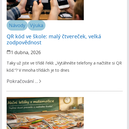
Návody
Výuka
QR kód ve škole: malý čtvereček, velká
zodpovědnost
1 dubna, 2026
Taky už jste ve třídě řekli: „Vytáhněte telefony a načtěte si QR
kód.“? V mnoha třídách je to dnes
Pokračování …