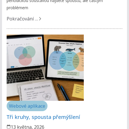
periodickou soustavou najdete spoustu, ale častým
problémem
Pokračování …
Webové aplikace
Tři kruhy, spousta přemýšlení
13 května, 2026