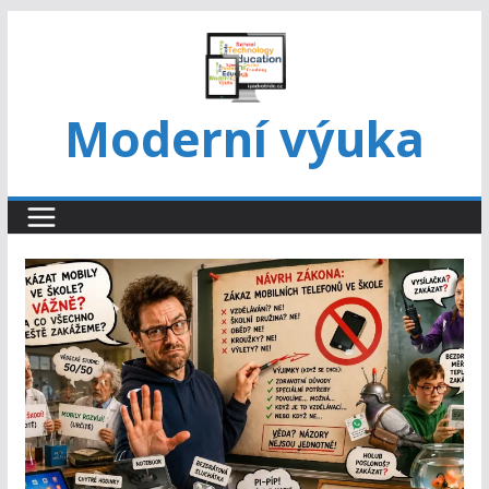
Přeskočit
na
obsah
Moderní výuka