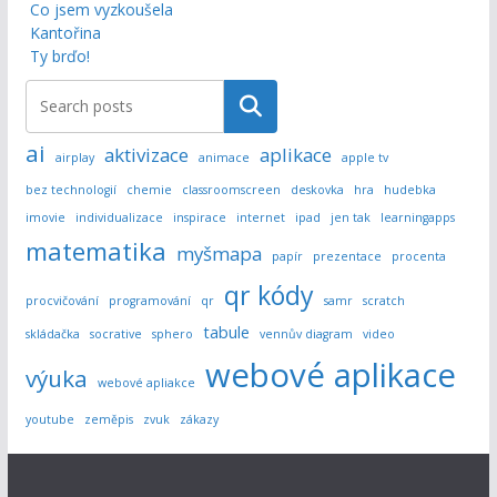
Co jsem vyzkoušela
Kantořina
Ty brďo!
Hledat
ai
aktivizace
aplikace
airplay
animace
apple tv
bez technologií
chemie
classroomscreen
deskovka
hra
hudebka
imovie
individualizace
inspirace
internet
ipad
jen tak
learningapps
matematika
myšmapa
papír
prezentace
procenta
qr kódy
procvičování
programování
qr
samr
scratch
tabule
skládačka
socrative
sphero
vennův diagram
video
webové aplikace
výuka
webové apliakce
youtube
zeměpis
zvuk
zákazy