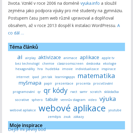
života. Vznikl v roce 2006 na doméně
vyuka.info
a sloužil
zejména jako podpora výuky pro mé studenty na gymnáziu.
Postupem času jsem web různě upravoval a doplňoval
obsahem, až v roce 2013 dospěl k instalaci WordPressu.
A
co dál …
Téma článků
ai
aktivizace
aplikace
airplay
animace
apple tv
bez technologií
chemie
classroomscreen
deskovka
ekologie
hexagonálky
hra
hudebka
imovie
individualizace
inspirace
matematika
internet
ipad
jen tak
learningapps
myšmapa
papír
prezentace
procenta
procvičování
qr kódy
programování
qr
rwct
samr
scratch
skládačka
výuka
tabule
socrative
sphero
vennův diagram
video
webové aplikace
webové apliakce
youtube
zeměpis
zvuk
zákazy
Moje inspirace
Dejte mi pevný bod