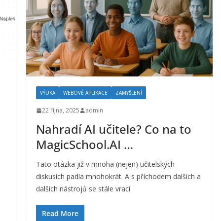
VÝUKA
WEBOVÉ APLIKACE
ZAMYŠLENÍ
22 října, 2025
admin
Nahradí AI učitele? Co na to
MagicSchool.AI …
Tato otázka již v mnoha (nejen) učitelských
diskusích padla mnohokrát. A s příchodem dalších a
dalších nástrojů se stále vrací
Read More