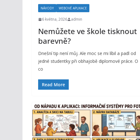
NÁVODY
WEBOVÉ APLIKACE
6 května, 2026
admin
Nemůžete ve škole tisknout
barevně?
Dnešní tip není můj. Ale moc se mi líbil a padl od
jedné studentky při obhajobě diplomové práce. O
co
Read More