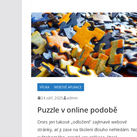
VÝUKA
WEBOVÉ APLIKACE
24 září, 2025
admin
Puzzle v online podobě
Dnes jen takové „odložení“ zajímavé webové
stránky, ať ji zase na školení dlouho nehledám. Ni