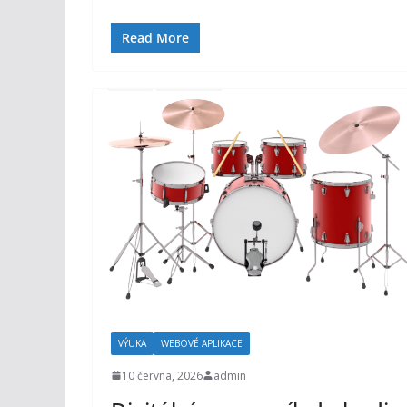
Read More
VÝUKA
WEBOVÉ APLIKACE
10 června, 2026
admin