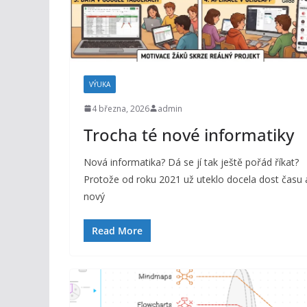
VÝUKA
4 března, 2026
admin
Trocha té nové informatiky
Nová informatika? Dá se jí tak ještě pořád říkat?
Protože od roku 2021 už uteklo docela dost času 
nový
Read More